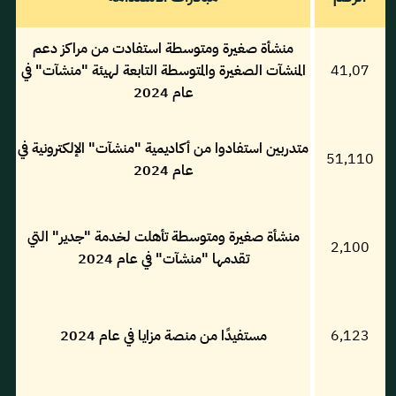
منشأة صغيرة ومتوسطة استفادت من مراكز دعم
41,07
المنشآت الصغيرة والمتوسطة التابعة لهيئة "منشآت" في
عام 2024
متدربين استفادوا من أكاديمية "منشآت" الإلكترونية في
51,110
عام 2024
منشأة صغيرة ومتوسطة تأهلت لخدمة "جدير" التي
2,100
تقدمها "منشآت" في عام 2024
6,123
مستفيدًا من منصة مزايا في عام 2024